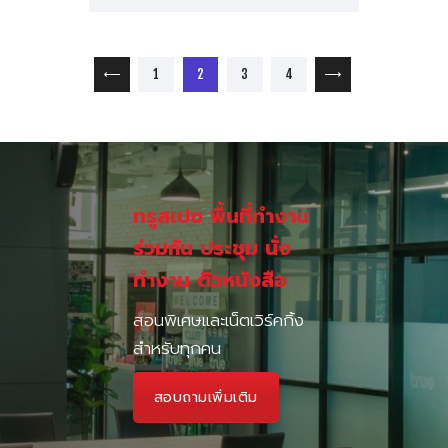
เมนูนำทาง เรื่อง
PAGE
PAGE
PAGE
PAGE
1
<
2
3
4
>
ทรูสเปซ พื้นที่ทำงาน
ร่วมกัน ประชุม นั่ง
ทำงาน ติวหนังสือ
สอนพิเศษและเน็ตเวิร์คกิ้ง
สำหรับทุกคน
สอบถามเพิ่มเติม