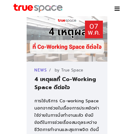
TRUE SPACE
07
Co-working space – เช่าห้องสัมมนา ห้องประชุม โต๊ะทำงาน สอนพิเศษ
พ.ค.
บริการ
NEWS
by
True Space
สาขา
4 เหตุผลที่ Co-Working
Space ดีต่อใจ
PARTNER
การใช้บริการ Co-working Space
NEWS
นอกจากช่วยในเรื่องการประหยัดค่า
ใช้จ่ายในการนั่งทำงานแล้ว ยังมี
ข้อดีในการช่วยเรื่องสมดุลระหว่าง
คำถามที่พบบ่อย
ชีวิตการทำงานและสุขภาพจิต ดังนี้