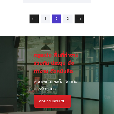
เมนูนำทาง เรื่อง
PAGE
PAGE
PAGE
1
<
2
3
>
ทรูสเปซ พื้นที่ทำงาน
ร่วมกัน ประชุม นั่ง
ทำงาน ติวหนังสือ
สอนพิเศษและเน็ตเวิร์คกิ้ง
สำหรับทุกคน
สอบถามเพิ่มเติม