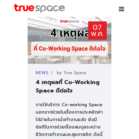
TRUE SPACE
07
Co-working space – เช่าห้องสัมมนา ห้องประชุม โต๊ะทำงาน สอนพิเศษ
พ.ค.
บริการ
NEWS
by
True Space
สาขา
4 เหตุผลที่ Co-Working
Space ดีต่อใจ
PARTNER
การใช้บริการ Co-working Space
NEWS
นอกจากช่วยในเรื่องการประหยัดค่า
ใช้จ่ายในการนั่งทำงานแล้ว ยังมี
ข้อดีในการช่วยเรื่องสมดุลระหว่าง
คำถามที่พบบ่อย
ชีวิตการทำงานและสุขภาพจิต ดังนี้