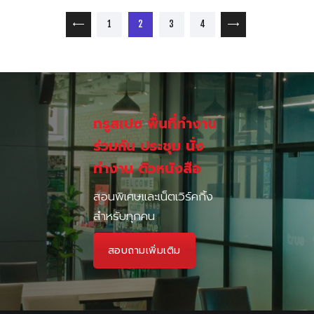
เมนูนำทาง เรื่อง
PAGE
PAGE
PAGE
PAGE
1
<
2
3
4
>
ทรูสเปซ พื้นที่ทำงาน
ร่วมกัน ประชุม นั่ง
ทำงาน ติวหนังสือ
สอนพิเศษและเน็ตเวิร์คกิ้ง
สำหรับทุกคน
สอบถามเพิ่มเติม