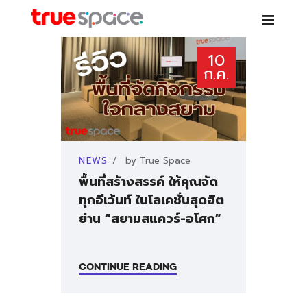
TRUE SPACE
10
Co-working space – เช่าห้องสัมมนา ห้องประชุม โต๊ะทำงาน สอนพิเศษ
ก.ค.
บริการ
NEWS
by
True Space
สาขา
พื้นที่สร้างสรรค์ ให้คุณจัด
ทุกอีเว้นท์ ในโลเคชั่นสุดฮิต
PARTNER
ย่าน “สยามสแควร์-อโศก”
NEWS
CONTINUE READING
คำถามที่พบบ่อย