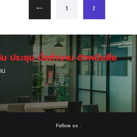
PAGE
PAGE
<
1
2
กัน ประชุม นั่งทำงาน ติวหนังสือ
คน
Follow us :