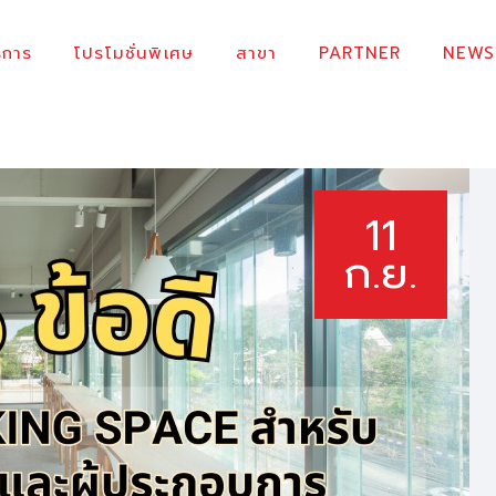
บริการ
ิการ
โปรโมชั่นพิเศษ
สาขา
PARTNER
NEWS
โปรโมชั่นพิเศษ
TRUE SPACE
Co-working space – เช่าห้องสัมมนา ห้องประชุม โต๊ะทำงาน สอนพิเศษ
สาขา
PARTNER
11
NEWS
ก.ย.
คำถามที่พบบ่อย
ติดต่อเรา