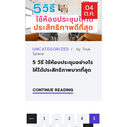
04
ติดต่อเรา
ต.ค.
UNCATEGORIZED
by
True
Space
5 วิธี ใช้ห้องประชุมอย่างไร
ให้ได้ประสิทธิภาพมากที่สุด
CONTINUE READING
เมนูนำทาง เรื่อง
PAGE
PAGE
PAGE
PAGE
1
<
…
3
4
5