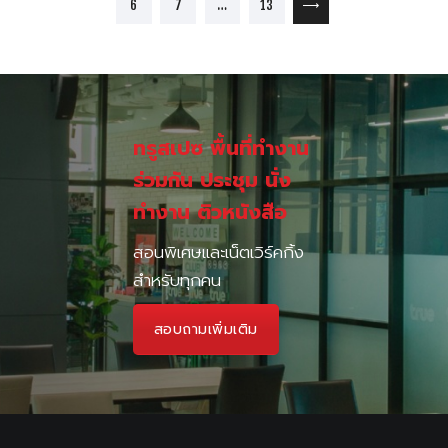
PAGE
PAGE
PAGE
6
7
…
13
>
ทรูสเปซ พื้นที่ทำงาน
ร่วมกัน ประชุม นั่ง
ทำงาน ติวหนังสือ
สอนพิเศษและเน็ตเวิร์คกิ้ง
สำหรับทุกคน
สอบถามเพิ่มเติม