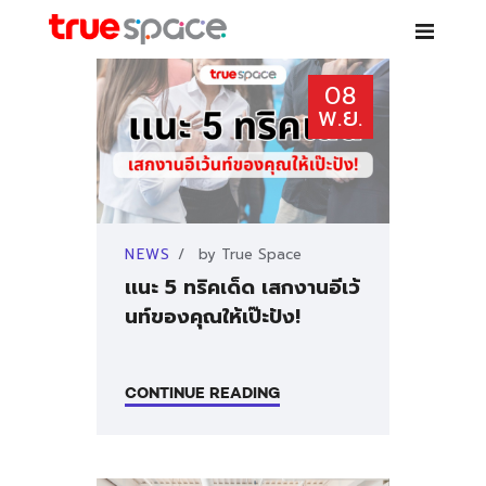
TRUE SPACE
08
Co-working space – เช่าห้องสัมมนา ห้องประชุม โต๊ะทำงาน สอนพิเศษ
พ.ย.
บริการ
NEWS
by
True Space
สาขา
เเนะ 5 ทริคเด็ด เสกงานอีเว้
นท์ของคุณให้เป๊ะปัง!
PARTNER
NEWS
CONTINUE READING
คำถามที่พบบ่อย