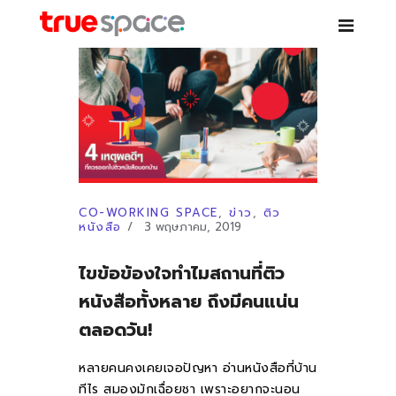
TRUE SPACE
Co-working space – เช่าห้องสัมมนา ห้องประชุม โต๊ะทำงาน สอนพิเศษ
บริการ
โปรโมชั่นพิเศษ
CO-WORKING SPACE
,
ข่าว
,
ติว
หนังสือ
3 พฤษภาคม, 2019
สาขา
ไขข้อข้องใจทำไมสถานที่ติว
หนังสือทั้งหลาย ถึงมีคนแน่น
PARTNER
ตลอดวัน!
NEWS
หลายคนคงเคยเจอปัญหา อ่านหนังสือที่บ้าน
ทีไร สมองมักเฉื่อยชา เพราะอยากจะนอน