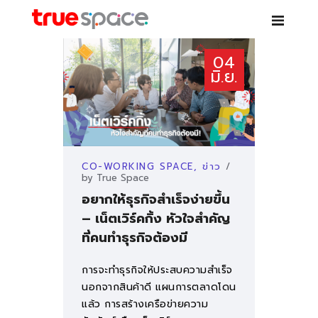
TRUE SPACE
04
Co-working space – เช่าห้องสัมมนา ห้องประชุม โต๊ะทำงาน สอนพิเศษ
มิ.ย.
บริการ
CO-WORKING SPACE
,
ข่าว
โปรโมชั่นพิเศษ
by
True Space
อยากให้ธุรกิจสำเร็จง่ายขึ้น
สาขา
– เน็ตเวิร์คกิ้ง หัวใจสำคัญ
ที่คนทำธุรกิจต้องมี
PARTNER
การจะทำธุรกิจให้ประสบความสำเร็จ
นอกจากสินค้าดี แผนการตลาดโดน
NEWS
แล้ว การสร้างเครือข่ายความ