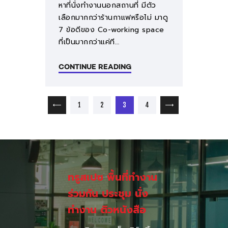
หาที่นั่งทำงานนอกสถานที่ มีตัว
เลือกมากกว่าร้านกาแฟหรือไม่ มาดู
7 ข้อดีของ Co-working space
ที่เป็นมากกว่าแค่ที…
CONTINUE READING
เมนูนำทาง เรื่อง
PAGE
PAGE
PAGE
PAGE
1
<
2
3
4
>
ทรูสเปซ พื้นที่ทำงาน
ร่วมกัน ประชุม นั่ง
ทำงาน ติวหนังสือ